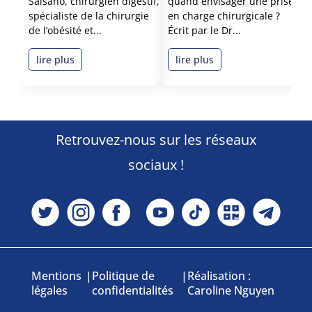
Salsano, chirurgien digestif,
quand envisager une prise
p
spécialiste de la chirurgie
en charge chirurgicale ?
p
de l’obésité et...
Écrit par le Dr...
l
lire plus
lire plus
Retrouvez-nous sur les réseaux
sociaux !
Mentions
|
Politique de
|
Réalisation :
légales
confidentialités
Caroline Nguyen