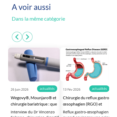
A voir aussi
Dans la même catégorie
actualités
actualités
26 Juin 2026
13 Fév 2026
2
Wegovy®, Mounjaro® et
Chirurgie du reflux gastro-
É
chirurgie bariatrique : que
œsophagien (RGO) et
g
va changer le
hernie hiatale à
c
Interview du Dr Vincenzo
Reflux gastro-œsophagien :
C
remboursement ?
Montpellier
d