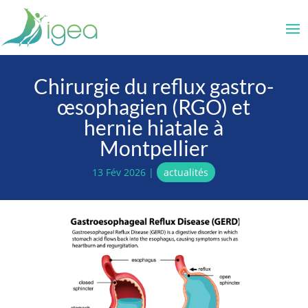
Chirurgie du reflux gastro-
œsophagien (RGO) et
hernie hiatale à
Montpellier
13 Fév 2026
|
actualités