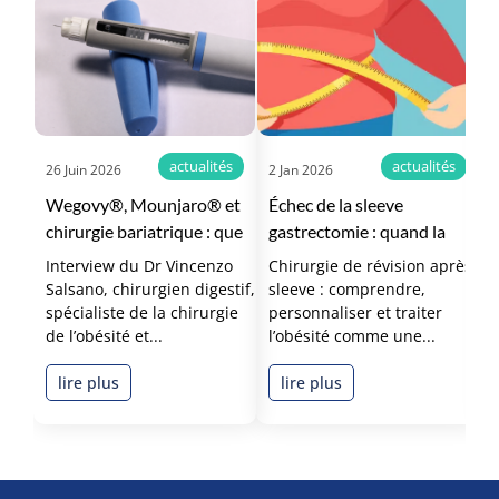
actualités
actualités
26 Juin 2026
2 Jan 2026
1
Wegovy®, Mounjaro® et
Échec de la sleeve
C
chirurgie bariatrique : que
gastrectomie : quand la
va changer le
chirurgie bariatrique entre
Interview du Dr Vincenzo
Chirurgie de révision après
M
remboursement ?
dans l’ère de la médecine de
Salsano, chirurgien digestif,
sleeve : comprendre,
b
précision
spécialiste de la chirurgie
personnaliser et traiter
de l’obésité et...
l’obésité comme une...
g
lire plus
lire plus