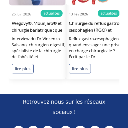
actualités
actualités
26 Juin 2026
13 Fév 2026
2
Wegovy®, Mounjaro® et
Chirurgie du reflux gastro-
É
chirurgie bariatrique : que
œsophagien (RGO) et
g
va changer le
hernie hiatale à
c
Interview du Dr Vincenzo
Reflux gastro-œsophagien :
C
remboursement ?
Montpellier
d
Salsano, chirurgien digestif,
quand envisager une prise
p
spécialiste de la chirurgie
en charge chirurgicale ?
p
de l’obésité et...
Écrit par le Dr...
l
lire plus
lire plus
Retrouvez-nous sur les réseaux
sociaux !