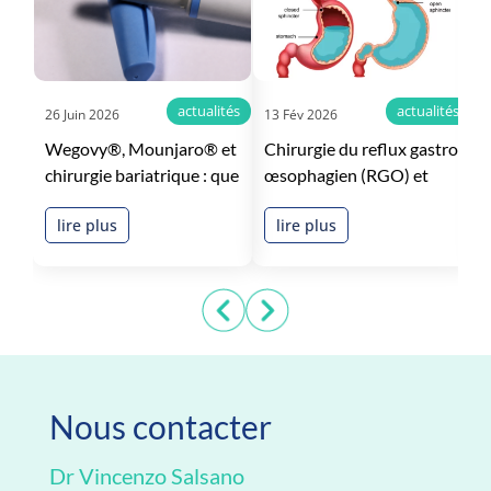
actualités
actualités
26 Juin 2026
13 Fév 2026
2
Wegovy®, Mounjaro® et
Chirurgie du reflux gastro-
É
chirurgie bariatrique : que
œsophagien (RGO) et
g
va changer le
hernie hiatale à
c
lire plus
lire plus
remboursement ?
Montpellier
d
p
Nous contacter
Dr Vincenzo Salsano